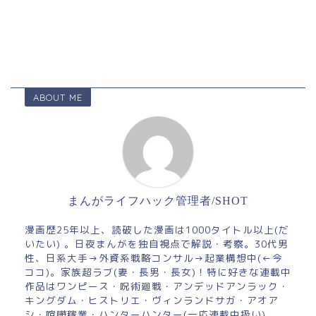
ABOUT ME
まんがライフハック管理者/SHOT
漫画歴25年以上、読破した漫画は1000タイトル以上(だ
いたい) 。日夜まんがを独自視点で解説・考察。30代男
性、日系大手→外資系戦略コンサル→起業構想中(←今
ココ)。家族超ラブ(妻・長男・長女)！特に好きな連載中
作品はワンピース・呪術廻戦・アンデッドアンラック・
キングダム・ヒストリエ・ヴィンランドサガ・アオア
シ・喧嘩稼業・ハンターハンター(一応連載中扱い)