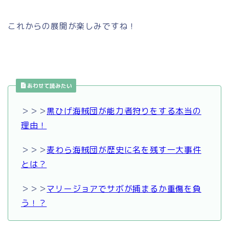
これからの展開が楽しみですね！
あわせて読みたい
＞＞＞
黒ひげ海賊団が能力者狩りをする本当の
理由！
＞＞＞
麦わら海賊団が歴史に名を残す一大事件
とは？
＞＞＞
マリージョアでサボが捕まるか重傷を負
う！？