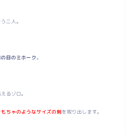
合う二人。
鷹の目のミホーク
。
構えるゾロ。
おもちゃのようなサイズの剣
を取り出します。