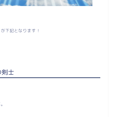
レが下記となります！
の剣士
…
事。