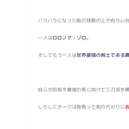
バラバラになった船の残骸の上で向かい
一人は
ロロノア・ゾロ
。
そしてもう一人は
世界最強の剣士である
自らが目指す最強の男に向けて三刀流を
しかしミホークは背負った剣の代わりに