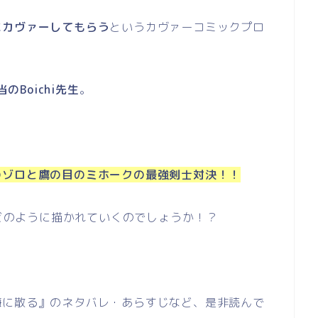
にカヴァーしてもらう
というカヴァーコミックプロ
当のBoichi先生
。
のゾロと鷹の目のミホークの最強剣士対決！！
がどのように描かれていくのでしょうか！？
海に散る』のネタバレ・あらすじなど、是非読んで