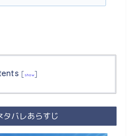
tents
[
]
show
ネタバレあらすじ