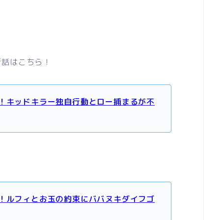
新話はこちら！
レ！キッドキラー独自行動とロー捕まるが不
レ！ルフィとお玉の約束にババヌキダイフゴ