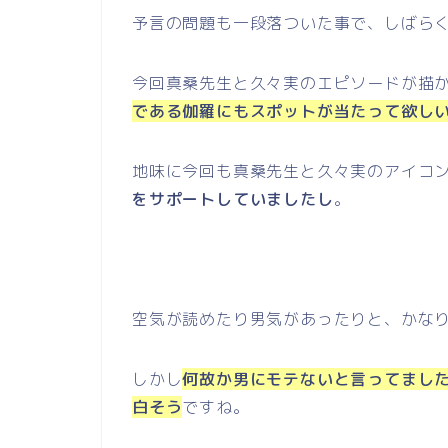
予言の問題も一段落ついた事で、しばら
今回真桑先生と久々実のエピソードが描
である伽羅にもスポットが当たって欲し
地味に今回も真桑先生と久々実のアイコ
をサポートしていましたし
。
空気が読めたり男気があったりと、かな
しかし
何故か男にモテないと言ってまし
白そう
ですね。