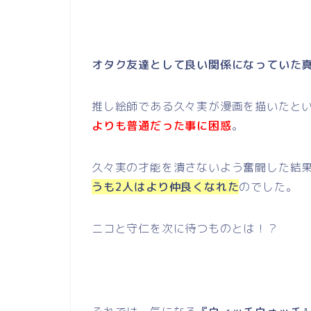
オタク友達として良い関係になっていた
推し絵師である久々実が漫画を描いたと
よりも普通だった事に困惑
。
久々実の才能を潰さないよう奮闘した結
うも2人はより仲良くなれた
のでした。
ニコと守仁を次に待つものとは！？