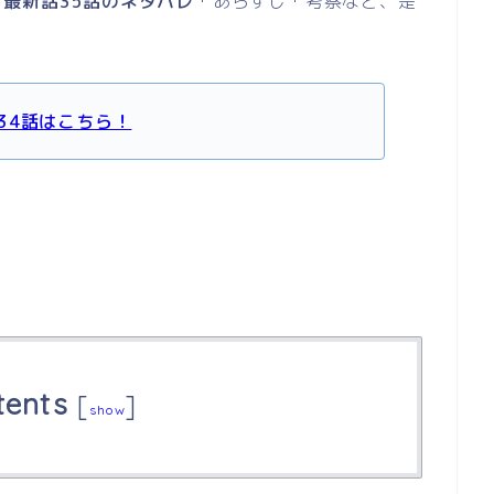
最新話35話のネタバレ
・あらすじ・考察など、是
34話はこちら！
tents
[
]
show