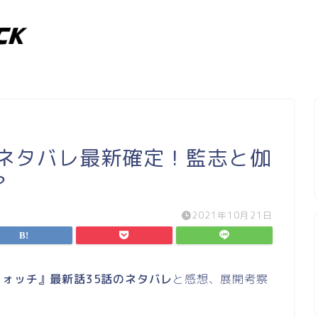
話ネタバレ最新確定！監志と伽
？
2021年10月21日
ォッチ』最新話35話のネタバレ
と感想、展開考察