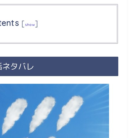
tents
[
]
show
話ネタバレ