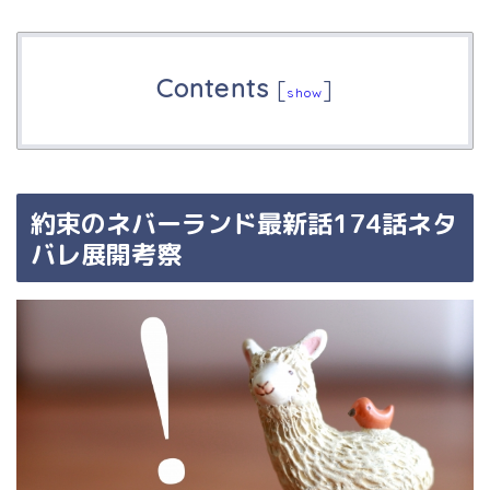
Contents
[
]
show
約束のネバーランド最新話174話ネタ
バレ展開考察