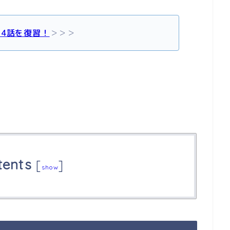
74話を復習！
＞＞＞
tents
[
]
show