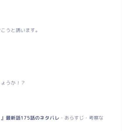
行こうと誘います。
しょうか！？
』最新話175話のネタバレ
・あらすじ・考察な