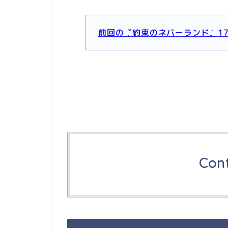
前回の『約束のネバーランド』1
Con