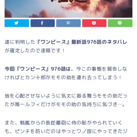
遂に判明した
『ワンピース』最新話976
話のネタバレ
が確定したので速報です！
今回『ワンピース』976
話は、
今この事態を報告しな
ければとカン十郎がモモの助を連れ去ってしまう！
皆を心配させないように気丈に振る舞うモモの助だっ
たが唯一ルフィだけがモモの助の気持ちに気づき…。
また、戦艦からの長距離砲に侍の船がやられていく
も、ピンチを防いだのはやっとワノ国にやってきたジ