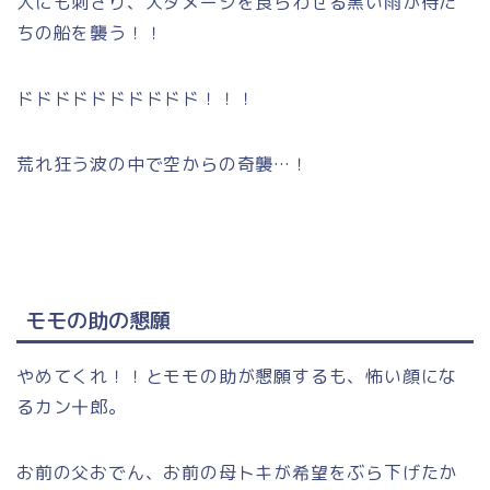
人にも刺さり、大ダメージを食らわせる黒い雨が侍た
ちの船を襲う！！
ドドドドドドドドドド！！！
荒れ狂う波の中で空からの奇襲…！
モモの助の懇願
やめてくれ！！とモモの助が懇願するも、怖い顔にな
るカン十郎。
お前の父おでん、お前の母トキが希望をぶら下げたか