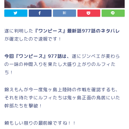
遂に判明した
『ワンピース』最新話977
話のネタバレ
が確定したので速報です！
今回『ワンピース』977
話は、
遂にジンベエが麦わら
の一味の仲間入りを果たし大盛り上がりのルフィた
ち！
錦えもんが今一度鬼ヶ島上陸時の作戦を確認するも、
それを待たずにルフィたちは鬼ヶ島正面の鳥居にいた
幹部たちを撃破！
頼もしい限りの最前線ですね！！