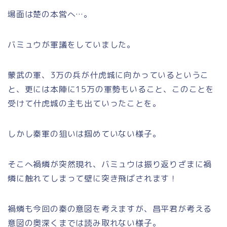
場面は楚の本営へ…。
バミュウが軍議をしていました。
蒙武の軍、3万の兵が什虎城に向かっているというこ
と、更には本陣に15万の軍勢もいること、このことを
受けて什虎城の主も出ていったことを。
しかし秦軍の狙いは掴めていない様子。
そこへ禍燐が突然現れ、バミュウは振り返りざまに禍
燐に触れてしまって壁に突き飛ばされます！
禍燐も今回の秦の意図を考えますが、昌平君が考える
意図の奥深くまでは読み取れない様子。