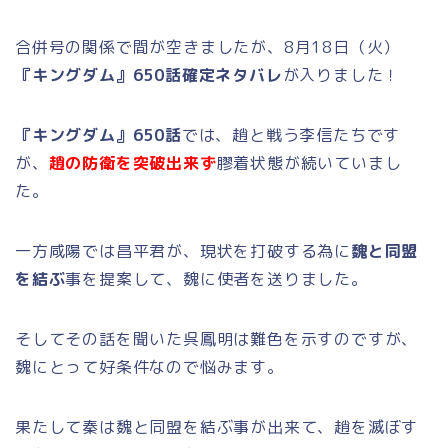
合併号の関係で間が空きましたが、8月18日（火）
『キングダム』650話確定ネタバレ
が入りました！
『キングダム』650話
では、
趙と戦う李信たちです
が、
趙の防衛を突破出来ず
膠着状態が続いていまし
た。
一方咸陽では昌平君が、現状を打破する為に
魏と同盟
を結ぶ
事を提案して、魏に使者を送りました。
そしてその話を聞いた呉鳳明は難色を示すのですが、
魏にとって好条件なので悩みます。
果たして秦は魏と同盟を結ぶ事が出来て、趙を滅ぼす