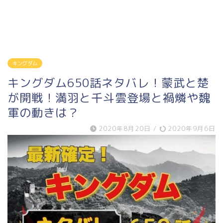
キングダム
キングダム650話ネタバレ！蒙武と楚
が開戦！満羽と千斗雲登場と禍燐や魏
軍の動きは？
2020年8月20日
/
2020年9月6日