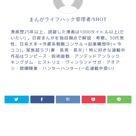
まんがライフハック管理者/SHOT
漫画歴25年以上、読破した漫画は1000タイトル以上(だ
いたい) 。日夜まんがを独自視点で解説・考察。30代男
性、日系大手→外資系戦略コンサル→起業構想中(←今
ココ)。家族超ラブ(妻・長男・長女)！特に好きな連載中
作品はワンピース・呪術廻戦・アンデッドアンラック・
キングダム・ヒストリエ・ヴィンランドサガ・アオア
シ・喧嘩稼業・ハンターハンター(一応連載中扱い)