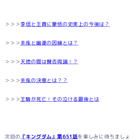
＞＞＞
李信と王賁に蒙恬の史実上の今後は？
＞＞＞
羌瘣と幽連の因縁とは？
＞＞＞
天地の間は賛否両論！？
＞＞＞
羌瘣の決意とは？？
＞＞＞
王騎が死亡！その泣ける最後とは
次回の
『キングダム』第651話
を楽しみに待ちましょ