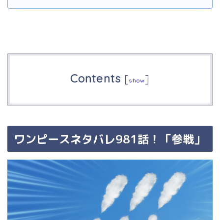
Contents
[
]
show
ワンピース
ネタバレ981話！「参戦
」