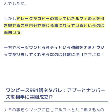
んでしたね。
しかし
ドレークがコビーの言っていたルフィの人を引
き寄せる力を自分で感じる事になっているというのは
面白い所
。
一方で
ページワンとうるティという強敵をナミとウソ
ップが担当してくれそうなのは非常に注目
ですよね！
ワンピース991話ネタバレ
：アプーとナンバー
ズを相手に共闘成立!?
ナミの事をウソップに任せてルフィと共に錦えもんの